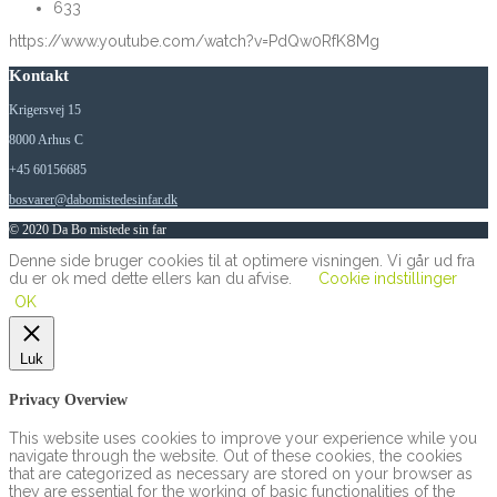
633
https://www.youtube.com/watch?v=PdQw0RfK8Mg
Kontakt
Krigersvej 15
8000 Arhus C
+45 60156685
bosvarer@dabomistedesinfar.dk
© 2020 Da Bo mistede sin far
Denne side bruger cookies til at optimere visningen. Vi går ud fra
du er ok med dette ellers kan du afvise.
Cookie indstillinger
OK
Luk
Privacy Overview
This website uses cookies to improve your experience while you
navigate through the website. Out of these cookies, the cookies
that are categorized as necessary are stored on your browser as
they are essential for the working of basic functionalities of the