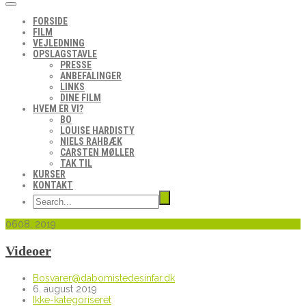
FORSIDE
FILM
VEJLEDNING
OPSLAGSTAVLE
PRESSE
ANBEFALINGER
LINKS
DINE FILM
HVEM ER VI?
BO
LOUISE HARDISTY
NIELS RAHBÆK
CARSTEN MØLLER
TAK TIL
KURSER
KONTAKT
06
08, 2019
Videoer
Bosvarer@dabomistedesinfar.dk
6. august 2019
Ikke-kategoriseret