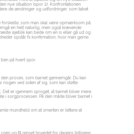
en nye situation (spor 2). Konfrontationen
ndtere de ændringer og udfordringer, som tabet
gle forskelle, som man skal være opmærksom på.
nemgå en helt naturlig, men også krævende
et næste øjeblik kan bede om en is eller gå ud og
venheder opstår fx konfirmation, hvor man gerne
t ben på hvert spor.
ele den proces, som barnet gennemgår. Du kan
ar nogen ved siden af sig, som kan støtte.
. Det er igennem sproget, at barnet bliver mere
nte i sorgprocessen. På den måde bliver barnet i
gamle mundheld om at smerten er lettere at
inde roen og få renset hovedet for dagens tidligere