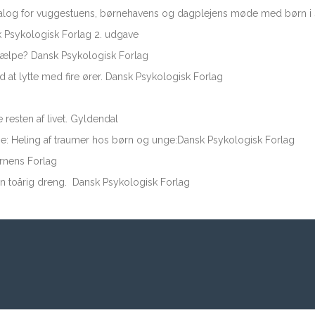
katalog for vuggestuens, børnehavens og dagplejens møde med børn 
k Psykologisk Forlag 2. udgave
 hjælpe? Dansk Psykologisk Forlag
d at lytte med fire ører. Dansk Psykologisk Forlag
resten af livet. Gyldendal
jne: Heling af traumer hos børn og unge:Dansk Psykologisk Forlag
Ørnens Forlag
d en toårig dreng. Dansk Psykologisk Forlag