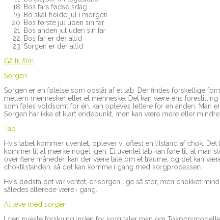
Bos fars fødselsdag
Bo skal holde jul i morgen
Bos første jul uden sin far
Bos anden jul uden sin far
Bos far er der altid
Sorgen er der altid
Gå til film
Sorgen
Sorgen er en følelse som opstår af et tab. Der findes forskellige forme
mellem mennesker eller et menneske. Det kan være ens forestilling om
som føles voldsomt for én, kan opleves lettere for en anden. Man e
Sorgen har ikke et klart endepunkt, men kan være mere eller mindr
Tab
Hvis tabet kommer uventet, oplever vi oftest en tilstand af chok. D
kommer til at mærke noget igen. Et uventet tab kan føre til, at man sl
over flere måneder, kan der være tale om et traume, og det kan vær
choktilstanden, så det kan komme i gang med sorgprocessen.
Hvis dødsfaldet var ventet, er sorgen lige så stor, men chokket m
således allerede være i gang.
At leve med sorgen
I den nyeste forskning inden for sorg taler man om Tosporsmodellen