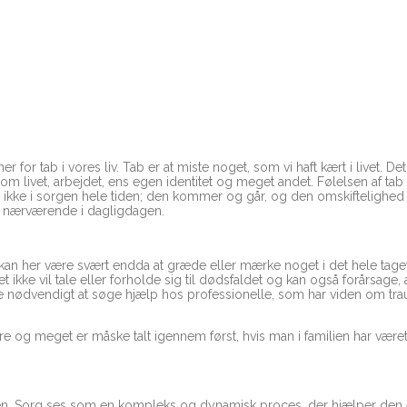
r for tab i vores liv. Tab er at miste noget, som vi haft kært i livet. D
 livet, arbejdet, ens egen identitet og meget andet. Følelsen af tab 
r ikke i sorgen hele tiden; den kommer og går, og den omskiftelighed
e nærværende i dagligdagen.
et kan her være svært endda at græde eller mærke noget i det hele tag
et ikke vil tale eller forholde sig til dødsfaldet og kan også forårsage
e nødvendigt at søge hjælp hos professionelle, som har viden om trau
indre og meget er måske talt igennem først, hvis man i familien har
. Sorg ses som en kompleks og dynamisk proces, der hjælper den efte