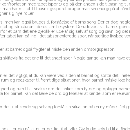
onfrontation med tabet (spor 1) og på den anden side tilpasning til d
m man har mistet. I tilpasningssporet bruger man sin energi på at hå
gner sig nye roller.
ces, men kan også bruges til forståelse af børns sorg. Der er dog no
ntet og strukturen i deres familiesystem. Derudover skal barnet gen
vorfor et barn det ene øjeblik er ude af sig selv af sorg og savn, og d
fter tabet kan gå ind i det tabsorienterede spor, når særlige livsbegi
 er, at barnet også frygter at miste den anden omsorgsperson.
g skiftevis fra det ene til det andet spor. Nogle gange kan man have e
er det vigtigt, at du kan være ved siden af barnet og støtte det i h
 rum og redskaber til fremtidige situationer, hvor barnet måske ikke h
ghed og rum til at snakke om de tanker, som fylder og optager barnet
e for barnet, kan det lære de ord og følelser at kende, som er releva
det til at kende sig selv og forstå sin situation på en ny måde. Det 
stiller dig på, at nu er det tid til at lytte. Giv fx dig selv tid til at f