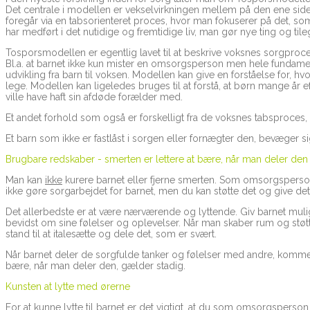
Det centrale i modellen er vekselvirkningen mellem på den ene side k
foregår via en tabsorienteret proces, hvor man fokuserer på det, so
har medført i det nutidige og fremtidige liv, man gør nye ting og tile
Tosporsmodellen er egentlig lavet til at beskrive voksnes sorgpro
Bl.a. at barnet ikke kun mister en omsorgsperson men hele fundame
udvikling fra barn til voksen. Modellen kan give en forståelse for, h
lege. Modellen kan ligeledes bruges til at forstå, at børn mange år e
ville have haft sin afdøde forælder med.
Et andet forhold som også er forskelligt fra de voksnes tabsproces,
Et barn som ikke er fastlåst i sorgen eller fornægter den, bevæger si
Brugbare redskaber - smerten er lettere at bære, når man deler den
Man kan
ikke
kurere barnet eller fjerne smerten. Som omsorgsperson 
ikke gøre sorgarbejdet for barnet, men du kan støtte det og give det
Det allerbedste er at være nærværende og lyttende. Giv barnet muli
bevidst om sine følelser og oplevelser. Når man skaber rum og støtt
stand til at italesætte og dele det, som er svært.
Når barnet deler de sorgfulde tanker og følelser med andre, kommer 
bære, når man deler den, gælder stadig.
Kunsten at lytte med ørerne
For at kunne lytte til barnet er det vigtigt, at du som omsorgsperson ind