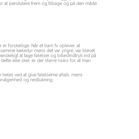
for at pendulere frem og tilbage og på den måde
 forskellige. Når et barn fx oplever, at
s samme kæledyr mens det var yngre, var blevet
nskeligt at tage følelser og billedindtryk ind på
tte ikke sker, er der større risiko for, at man
heles ved at give følelserne afløb, mens
rårvågenhed og nedlukning.