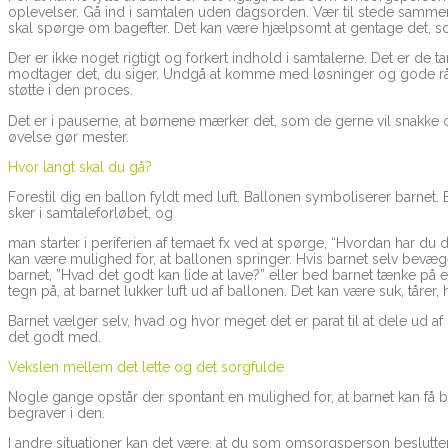
oplevelser. Gå ind i samtalen uden dagsorden. Vær til stede samme
skal spørge om bagefter. Det kan være hjælpsomt at gentage det, som bar
Der er ikke noget rigtigt og forkert indhold i samtalerne. Det er de
modtager det, du siger. Undgå at komme med løsninger og gode råd
støtte i den proces.
Det er i pauserne, at børnene mærker det, som de gerne vil snakke o
øvelse gør mester.
Hvor langt skal du gå?
Forestil dig en ballon fyldt med luft. Ballonen symboliserer barnet. Ba
sker i samtaleforløbet, og
man starter i periferien af temaet fx ved at spørge, “Hvordan har du d
kan være mulighed for, at ballonen springer. Hvis barnet selv bevæger
barnet, ”Hvad det godt kan lide at lave?” eller bed barnet tænke på en
tegn på, at barnet lukker luft ud af ballonen. Det kan være suk, tårer, 
Barnet vælger selv, hvad og hvor meget det er parat til at dele ud af si
det godt med.
Vekslen mellem det lette og det sorgfulde
Nogle gange opstår der spontant en mulighed for, at barnet kan få b
begraver i den.
I andre situationer kan det være, at du som omsorgsperson beslutte