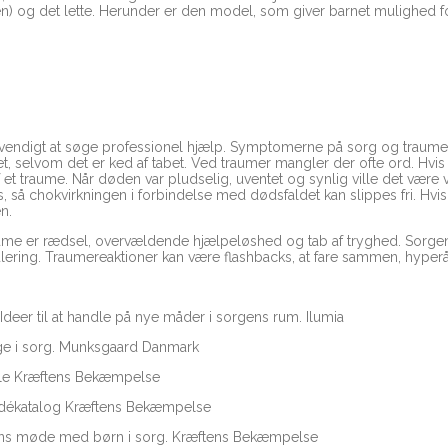
en) og det lette. Herunder er den model, som giver barnet mulighed 
vendigt at søge professionel hjælp. Symptomerne på sorg og traumer er
t, selvom det er ked af tabet. Ved traumer mangler der ofte ord. Hvi
et traume. Når døden var pludselig, uventet og synlig ville det være va
å chokvirkningen i forbindelse med dødsfaldet kan slippes fri. Hvis de
en.
aume er rædsel, overvældende hjælpeløshed og tab af tryghed. Sorgen 
lering. Traumereaktioner kan være flashbacks, at fare sammen, hype
deer til at handle på nye måder i sorgens rum. Ilumia
nge i sorg. Munksgaard Danmark
iale Kræftens Bekæmpelse
?: Idékatalog Kræftens Bekæmpelse
olens møde med børn i sorg. Kræftens Bekæmpelse