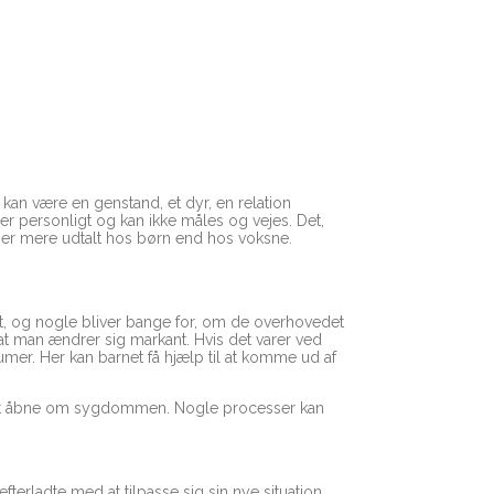
et kan være en genstand, et dyr, en relation
er personligt og kan ikke måles og vejes. Det,
 er mere udtalt hos børn end hos voksne.
et, og nogle bliver bange for, om de overhovedet
, at man ændrer sig markant. Hvis det varer ved
mer. Her kan barnet få hjælp til at komme ud af
 været åbne om sygdommen. Nogle processer kan
rladte med at tilpasse sig sin nye situation.