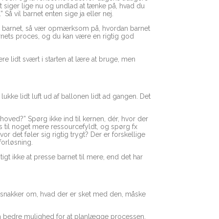
siger lige nu og undlad at tænke på, hvad du
Så vil barnet enten sige ja eller nej.
 for barnet, så vær opmærksom på, hvordan barnet
nets proces, og du kan være en rigtig god
 lidt svært i starten at lære at bruge, men
 lukke lidt luft ud af ballonen lidt ad gangen. Det
 hoved?” Spørg ikke ind til kernen, dér, hvor der
us til noget mere ressourcefyldt, og spørg fx
r det føler sig rigtig trygt? Der er forskellige
 forløsning.
gtigt ikke at presse barnet til mere, end det har
og snakker om, hvad der er sket med den, måske
an bedre mulighed for at planlægge processen.