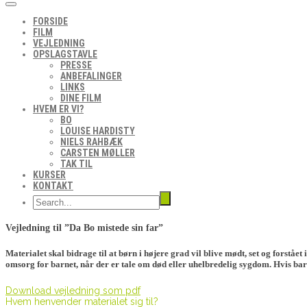
FORSIDE
FILM
VEJLEDNING
OPSLAGSTAVLE
PRESSE
ANBEFALINGER
LINKS
DINE FILM
HVEM ER VI?
BO
LOUISE HARDISTY
NIELS RAHBÆK
CARSTEN MØLLER
TAK TIL
KURSER
KONTAKT
Vejledning til ”Da Bo mistede sin far”
Materialet skal bidrage til at børn i højere grad vil blive mødt, set og forstå
omsorg for barnet, når der er tale om død eller uhelbredelig sygdom. Hvis barn
Download vejledning som pdf
Hvem henvender materialet sig til?