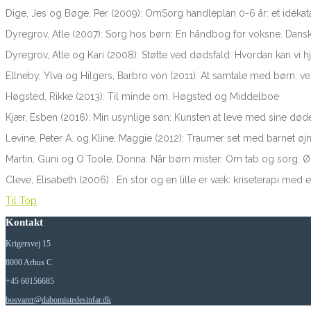
Dige, Jes og Bøge, Per (2009): OmSorg handleplan 0-6 år: et idé
Dyregrov, Atle (2007): Sorg hos børn: En håndbog for voksne. Dans
Dyregrov, Atle og Kari (2008): Støtte ved dødsfald: Hvordan kan vi
Ellneby, Ylva og Hilgers, Barbro von (2011): At samtale med børn: ve
Høgsted, Rikke (2013): Til minde om. Høgsted og Middelboe
Kjær, Esben (2016): Min usynlige søn: Kunsten at leve med sine døde 
Levine, Peter A. og Kline, Maggie (2012): Traumer set med barnet ø
Martin, Guni og O´Toole, Donna: Når børn mister: Om tab og sorg: 
Cleve, Elisabeth (2006) : En stor og en lille er væk: kriseterapi me
Til Top
Kontakt
Krigersvej 15
8000 Arhus C
+45 60156685
bosvarer@dabomistedesinfar.dk