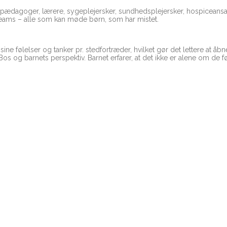
pædagoger, lærere, sygeplejersker, sundhedsplejersker, hospiceansatt
e teams – alle som kan møde børn, som har mistet.
e følelser og tanker pr. stedfortræder, hvilket gør det lettere at åbn
Bos og barnets perspektiv. Barnet erfarer, at det ikke er alene om de 