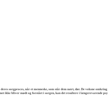
et i deres sorgproces, når et menneske, som står dem nært, dør. De voksne omkring
et ikke bliver mødt og forstået i sorgen, kan det resultere i længerevarende ps