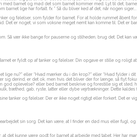
n med barnet og mød det som barnet kommer med. Lyt til det, barnet 
net lige har fortalt. fx ” Så du bliver ked af det, når nogen siger…..” 
 tanker og følelser, som fylder for barnet. For at holde rummet åbent
. Det er noget, vi som voksne meget nemt kan komme til. Det er bar
m. Så vær ikke bange for pauserne og stilheden, brug det. Det kan være
rnet er fyldt op af tanker og følelser. Din opgave er stille og roligt at
et lige nu?” eller “Hvad mærker du i din krop?” eller “Hvad fylder i dit
 sig derind, er det ok, men hvis det bliver der for længe, så flyt fok
 god oplevelse? eller bed barnet beskrive og forestille sig et sted, hvo
hulk, træthed, gab, ryste, latter eller dybe vejrtrækninger. Dette kaldes
ne tanker og følelser. Der er ikke noget rigtigt eller forkert. Det er vi
earbejdet sin sorg. Det kan være, at I finder en død mus eller fugl, 
r, at det kunne være godt for barnet at arbejde med tabet. Her har m