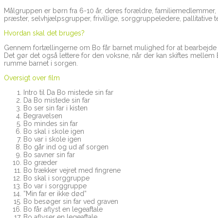
Målgruppen er børn fra 6-10 år, deres forældre, familiemedlemmer, 
præster, selvhjælpsgrupper, frivillige, sorggruppeledere, pallitativ
Hvordan skal det bruges?
Gennem fortællingerne om Bo får barnet mulighed for at bearbejde sin
Det gør det også lettere for den voksne, når der kan skiftes mellem 
rumme barnet i sorgen.
Oversigt over film
Intro til Da Bo mistede sin far
Da Bo mistede sin far
Bo ser sin far i kisten
Begravelsen
Bo mindes sin far
Bo skal i skole igen
Bo var i skole igen
Bo går ind og ud af sorgen
Bo savner sin far
Bo græder
Bo trækker vejret med fingrene
Bo skal i sorggruppe
Bo var i sorggruppe
”Min far er ikke død”
Bo besøger sin far ved graven
Bo får aflyst en legeaftale
Bo aflyser en legeaftale