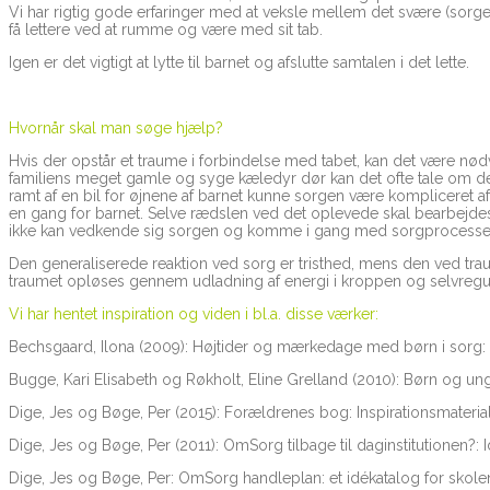
Vi har rigtig gode erfaringer med at veksle mellem det svære (sorg
få lettere ved at rumme og være med sit tab.
Igen er det vigtigt at lytte til barnet og afslutte samtalen i det lette.
Hvornår skal man søge hjælp?
Hvis der opstår et traume i forbindelse med tabet, kan det være nød
familiens meget gamle og syge kæledyr dør kan det ofte tale om de
ramt af en bil for øjnene af barnet kunne sorgen være kompliceret af 
en gang for barnet. Selve rædslen ved det oplevede skal bearbejdes, s
ikke kan vedkende sig sorgen og komme i gang med sorgprocess
Den generaliserede reaktion ved sorg er tristhed, mens den ved tr
traumet opløses gennem udladning af energi i kroppen og selvregu
Vi har hentet inspiration og viden i bl.a. disse værker:
Bechsgaard, Ilona (2009): Højtider og mærkedage med børn i sorg: I
Bugge, Kari Elisabeth og Røkholt, Eline Grelland (2010): Børn og u
Dige, Jes og Bøge, Per (2015): Forældrenes bog: Inspirationsmater
Dige, Jes og Bøge, Per (2011): OmSorg tilbage til daginstitutionen
Dige, Jes og Bøge, Per: OmSorg handleplan: et idékatalog for sk