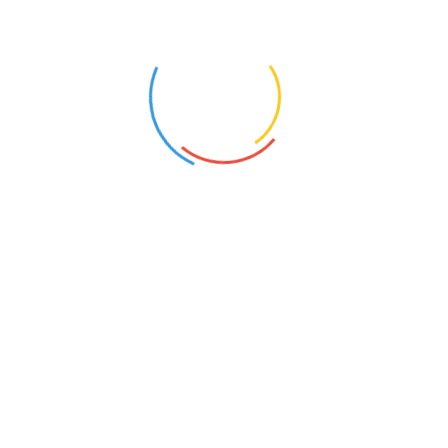
Kender du andre øvelser, som hjælper dig?
Aktiviteter
:
Lav øvelsen – hvordan var det?
Tænk på noget træls og så lav øvelsen – snak om hvad sker der?
Kan du tænke på begge ting?
Tænk på noget dejligt og så lav øvelsen – hvordan var det?
KONTAKT