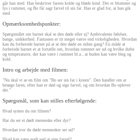
går han med. Han beskriver farens kolde og bløde kind. Der er blomster og
lys i rummet, og Bo får sagt farvel til sin far. Han er glad for, at han gik
med.
Opmærksomhedspunkter
:
Spørgsmålet om barnet skal se den døde eller ej? Ambivalente følelser,
bange, usikkerhed. Fantasien er tit meget værre end virkeligheden. Hvordan
kan du forberede barnet på at se den døde en sidste gang? En måde at
forberede barnet er at fortælle om, hvordan rummet ser ud og hvilke dufte
og temperaturer, der kan være i rummet bl.a., at huden kan være bleg og
kold.
Intro og arbejde med filmen
:
”Nu skal vi se en film om ”Bo ser sin far i kisten”. Den handler om at
besøge faren, efter han er død og sige farvel, og om hvordan Bo oplever
det.”
Spørgsmål, som kan stilles efterfølgende:
Hvad syntes du om filmen?
Har du set et dødt menneske eller dyr?
Hvordan tror du døde mennesker ser ud?
Hvad kan være godt ved at sige farvel?