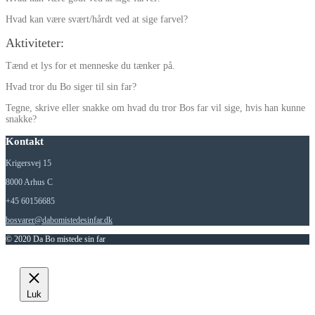
Hvad kan være svært/hårdt ved at sige farvel?
Aktiviteter
:
Tænd et lys for et menneske du tænker på.
Hvad tror du Bo siger til sin far?
Tegne, skrive eller snakke om hvad du tror Bos far vil sige, hvis han kunne
snakke?
Kontakt
Krigersvej 15
8000 Arhus C
+45 60156685
bosvarer@dabomistedesinfar.dk
© 2020 Da Bo mistede sin far
Luk